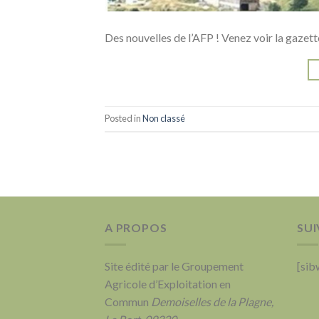
Des nouvelles de l’AFP ! Venez voir la gaz
Posted in
Non classé
A PROPOS
SUI
Site édité par le Groupement
[sib
Agricole d’Exploitation en
Commun
Demoiselles de la Plagne,