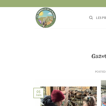
Skip
to
content
LES P
Gazet
POSTED
01
Juin