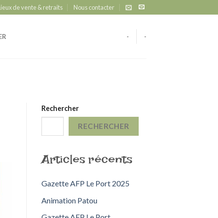
Lieux de vente & retraits
Nous contacter
ER
-
-
Rechercher
RECHERCHER
Articles récents
Gazette AFP Le Port 2025
Animation Patou
Gazette AFP Le Port