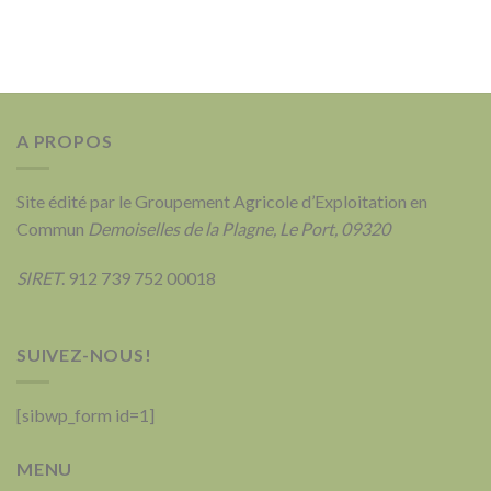
A PROPOS
Site édité par le Groupement Agricole d’Exploitation en
Commun
Demoiselles de la Plagne, Le Port, 09320
SIRET
. 912 739 752 00018
SUIVEZ-NOUS!
[sibwp_form id=1]
MENU