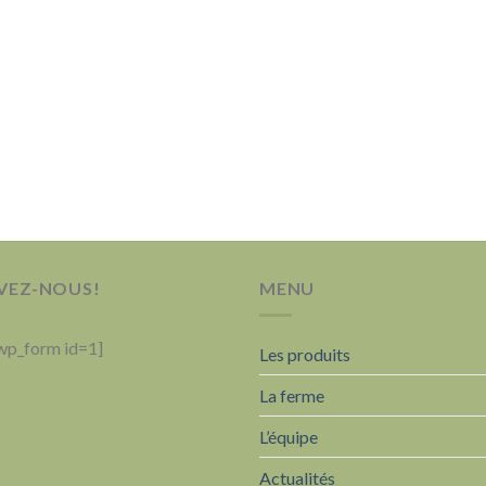
VEZ-NOUS!
MENU
wp_form id=1]
Les produits
La ferme
L’équipe
Actualités