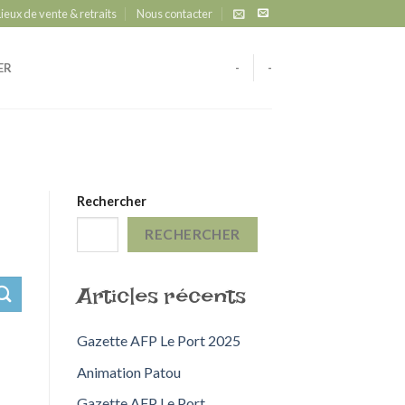
Lieux de vente & retraits
Nous contacter
ER
-
-
Rechercher
RECHERCHER
Articles récents
Gazette AFP Le Port 2025
Animation Patou
Gazette AFP Le Port