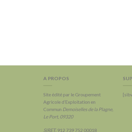
A PROPOS
SUI
Site édité par le Groupement
[sib
Agricole d’Exploitation en
Commun
Demoiselles de la Plagne,
Le Port, 09320
SIRET
. 912 739 752 00018